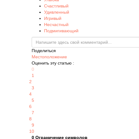
Счастливый
Удивленный
Игривый
Несчастный
Подмигивающий
Поделиться
Местоположение
Оценить эту статью :
0
1
2
3
4
5
6
7
8
9
10
0
Ограничение символов