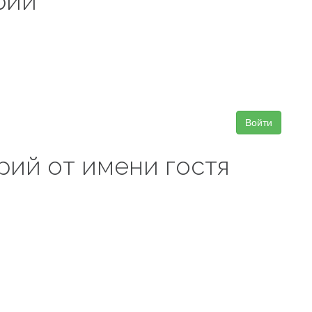
рий
Войти
рий от имени гостя