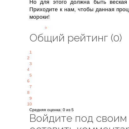
Но для этого должна быть веская 
Приходите к нам, чтобы данная проц
мороки!
0
Общий рейтинг (0)
1
2
3
4
5
6
7
8
9
10
Средняя оценка: 0 из 5
Войдите под своим