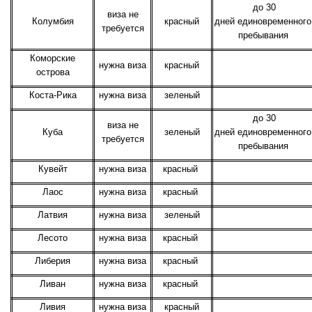
до 30
виза не
Колумбия
красный
дней единовременного
требуется
пребывания
Коморские
нужна виза
красный
острова
Коста-Рика
нужна виза
зеленый
до 30
виза не
Куба
зеленый
дней единовременного
требуется
пребывания
Кувейт
нужна виза
красный
Лаос
нужна виза
красный
Латвия
нужна виза
зеленый
Лесото
нужна виза
красный
Либерия
нужна виза
красный
Ливан
нужна виза
красный
Ливия
нужна виза
красный