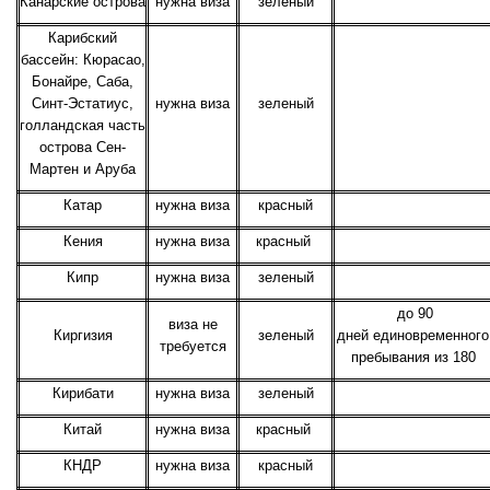
Канарские острова
нужна виза
зеленый
Карибский
бассейн: Кюрасао,
Бонайре, Саба,
Синт-Эстатиус,
нужна виза
зеленый
голландская часть
острова Сен-
Мартен и Аруба
Катар
нужна виза
красный
Кения
нужна виза
красный
Кипр
нужна виза
зеленый
до 90
виза не
Киргизия
зеленый
дней единовременного
требуется
пребывания из 180
Кирибати
нужна виза
зеленый
Китай
нужна виза
красный
КНДР
нужна виза
красный