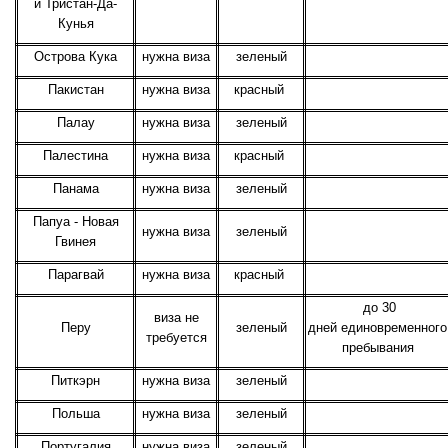
и Тристан-Да-
Кунья
Острова Кука
нужна виза
зеленый
Пакистан
нужна виза
красный
Палау
нужна виза
зеленый
Палестина
нужна виза
красный
Панама
нужна виза
зеленый
Папуа - Новая
нужна виза
зеленый
Гвинея
Парагвай
нужна виза
красный
до 30
виза не
Перу
зеленый
дней единовременного
требуется
пребывания
Питкэрн
нужна виза
зеленый
Польша
нужна виза
зеленый
Португалия
нужна виза
зеленый