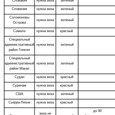
Словакия
нужна виза
зеленый
Словения
нужна виза
зеленый
Соломоновы
нужна виза
зеленый
Острова
Сомали
нужна виза
красный
Специальный
административный
нужна виза
зеленый
район Гонконг
Специальный
административный
нужна виза
зеленый
район Макао
Судан
нужна виза
красный
Суринам
нужна виза
красный
США
нужна виза
зеленый
Сьерра-Леоне
нужна виза
красный
до 90
виза не