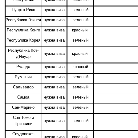
Пуэрто-Рико
нужна виза
зеленый
Республика Гвинея
нужна виза
зеленый
Республика Конго
нужна виза
красный
Республика Корея
нужна виза
зеленый
Республика Кот-
нужна виза
красный
д'Ивуар
Руанда
нужна виза
красный
Румыния
нужна виза
зеленый
Сальвадор
нужна виза
зеленый
Самоа
нужна виза
зеленый
Сан-Марино
нужна виза
зеленый
Сан-Томе и
нужна виза
зеленый
Принсипи
Саудовская
нужна виза
красный