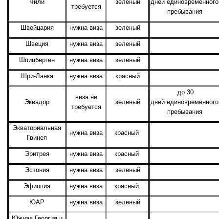
Чили
зеленый
дней единовременного
требуется
пребывания
Швейцария
нужна виза
зеленый
Швеция
нужна виза
зеленый
Шпицберген
нужна виза
зеленый
Шри-Ланка
нужна виза
красный
до 30
виза не
Эквадор
зеленый
дней единовременного
требуется
пребывания
Экваториальная
нужна виза
красный
Гвинея
Эритрея
нужна виза
красный
Эстония
нужна виза
зеленый
Эфиопия
нужна виза
красный
ЮАР
нужна виза
зеленый
Южная Георгия и