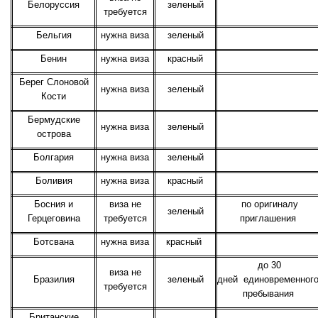
Белоруссия
зеленый
требуется
Бельгия
нужна виза
зеленый
Бенин
нужна виза
красный
Берег Слоновой
нужна виза
зеленый
Кости
Бермудские
нужна виза
зеленый
острова
Болгария
нужна виза
зеленый
Боливия
нужна виза
красный
Босния и
виза не
по оригиналу
зеленый
Герцеговина
требуется
приглашения
Ботсвана
нужна виза
красный
до 30
виза не
Бразилия
зеленый
дней единовременног
требуется
пребывания
Британские