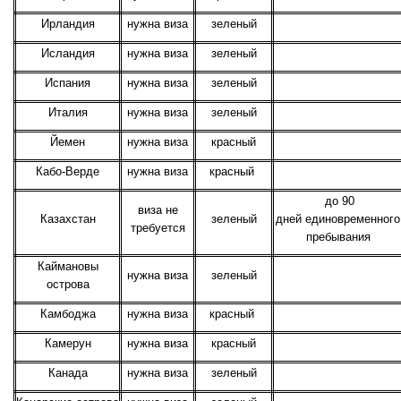
Ирландия
нужна виза
зеленый
Исландия
нужна виза
зеленый
Испания
нужна виза
зеленый
Италия
нужна виза
зеленый
Йемен
нужна виза
красный
Кабо-Верде
нужна виза
красный
до 90
виза не
Казахстан
зеленый
дней единовременного
требуется
пребывания
Каймановы
нужна виза
зеленый
острова
Камбоджа
нужна виза
красный
Камерун
нужна виза
красный
Канада
нужна виза
зеленый