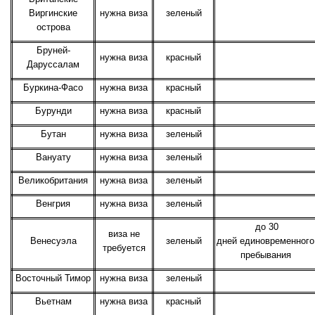
Виргинские
нужна виза
зеленый
острова
Бруней-
нужна виза
красный
Даруссалам
Буркина-Фасо
нужна виза
красный
Бурунди
нужна виза
красный
Бутан
нужна виза
зеленый
Вануату
нужна виза
зеленый
Великобритания
нужна виза
зеленый
Венгрия
нужна виза
зеленый
до 30
виза не
Венесуэла
зеленый
дней единовременного
требуется
пребывания
Восточный Тимор
нужна виза
зеленый
Вьетнам
нужна виза
красный