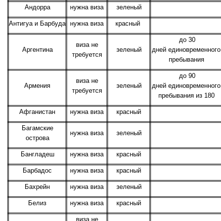
Андорра
нужна виза
зеленый
Антигуа и Барбуда
нужна виза
красный
до 30
виза не
Аргентина
зеленый
дней единовременного
требуется
пребывания
до 90
виза не
Армения
зеленый
дней единовременного
требуется
пребывания из 180
Афганистан
нужна виза
красный
Багамские
нужна виза
зеленый
острова
Бангладеш
нужна виза
красный
Барбадос
нужна виза
красный
Бахрейн
нужна виза
зеленый
Белиз
нужна виза
красный
виза не