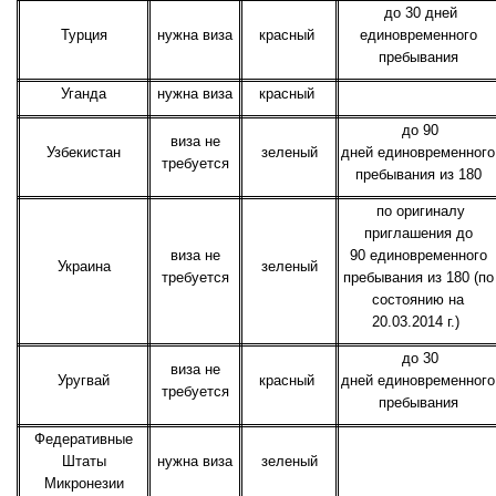
до 30 дней
Турция
нужна виза
красный
единовременного
пребывания
Уганда
нужна виза
красный
до 90
виза не
Узбекистан
зеленый
дней единовременного
требуется
пребывания из 180
по оригиналу
приглашения до
виза не
90 единовременного
Украина
зеленый
требуется
пребывания из 180 (по
состоянию на
20.03.2014 г.)
до 30
виза не
Уругвай
красный
дней единовременного
требуется
пребывания
Федеративные
Штаты
нужна виза
зеленый
Микронезии