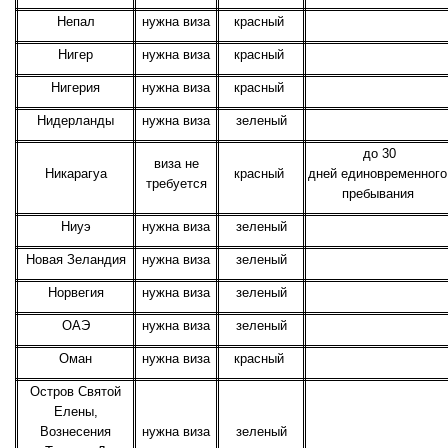
Непал
нужна виза
красный
Нигер
нужна виза
красный
Нигерия
нужна виза
красный
Нидерланды
нужна виза
зеленый
до 30
виза не
Никарагуа
красный
дней единовременного
требуется
пребывания
Ниуэ
нужна виза
зеленый
Новая Зеландия
нужна виза
зеленый
Норвегия
нужна виза
зеленый
ОАЭ
нужна виза
зеленый
Оман
нужна виза
красный
Остров Святой
Елены,
Вознесения
нужна виза
зеленый