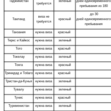
Таджикистан
зеленый
дней единовременного
требуется
пребывания из 180
до 30
виза не
Таиланд
красный
дней единовременного
требуется
пребывания
Танзания
нужна виза
красный
Теркс и Кайкос
нужна виза
зеленый
Того
нужна виза
красный
Токелау
нужна виза
зеленый
Тонга
нужна виза
красный
Тринидад и Тобаго
нужна виза
красный
Тристан-да-Кунья
нужна виза
зеленый
Тувалу
нужна виза
зеленый
Тунис
нужна виза
красный
Туркменистан
нужна виза
зеленый