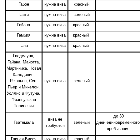
Габон
нужна виза
красный
Гаити
нужна виза
зеленый
Гайана
нужна виза
красный
Гамбия
нужна виза
красный
Гана
нужна виза
красный
Гваделупа,
Гайана, Майотта,
Мартиника, Новая
Каледония,
Реюньон, Сен-
нужна виза
зеленый
Пьер и Микелон,
Уоллис и Футуна,
Французская
Полинезия
до 30
виза не
Гватемала
зеленый
дней единовременного
требуется
пребывания
Гвинея-Бисау
нужна виза
красный