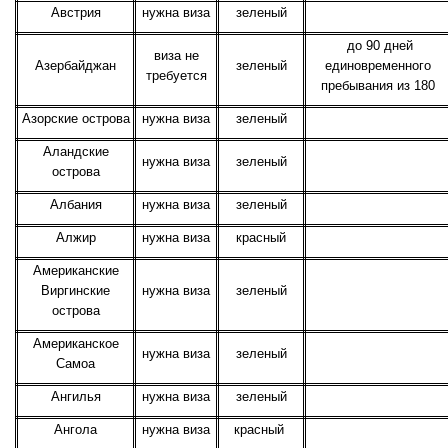
Австрия
нужна виза
зеленый
до 90 дней
виза не
Азербайджан
зеленый
единовременного
требуется
пребывания из 180
Азорские острова
нужна виза
зеленый
Аландские
нужна виза
зеленый
острова
Албания
нужна виза
зеленый
Алжир
нужна виза
красный
Американские
Виргинские
нужна виза
зеленый
острова
Американское
нужна виза
зеленый
Самоа
Ангилья
нужна виза
зеленый
Ангола
нужна виза
красный