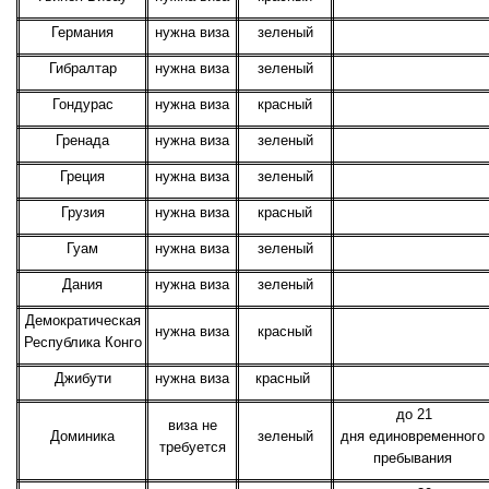
Германия
нужна виза
зеленый
Гибралтар
нужна виза
зеленый
Гондурас
нужна виза
красный
Гренада
нужна виза
зеленый
Греция
нужна виза
зеленый
Грузия
нужна виза
красный
Гуам
нужна виза
зеленый
Дания
нужна виза
зеленый
Демократическая
нужна виза
красный
Республика Конго
Джибути
нужна виза
красный
до 21
виза не
Доминика
зеленый
дня единовременного
требуется
пребывания