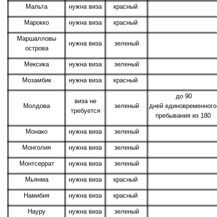
Мальта
нужна виза
красный
Марокко
нужна виза
красный
Маршалловы
нужна виза
зеленый
острова
Мексика
нужна виза
зеленый
Мозамбик
нужна виза
красный
до 90
виза не
Молдова
зеленый
дней единовременного
требуется
пребывания из 180
Монако
нужна виза
зеленый
Монголия
нужна виза
зеленый
Монтсеррат
нужна виза
зеленый
Мьянма
нужна виза
красный
Намибия
нужна виза
красный
Науру
нужна виза
зеленый