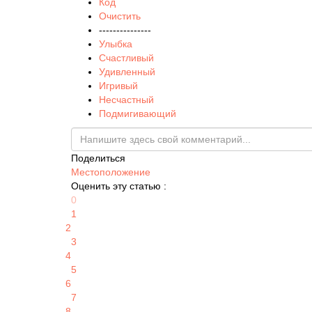
Код
Очистить
---------------
Улыбка
Счастливый
Удивленный
Игривый
Несчастный
Подмигивающий
Поделиться
Местоположение
Оценить эту статью :
0
1
2
3
4
5
6
7
8