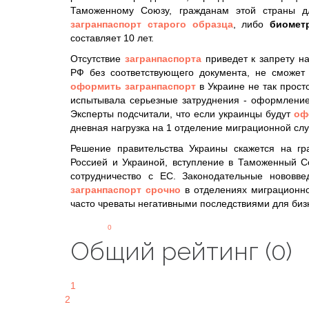
Таможенному Союзу, гражданам этой страны 
загранпаспорт старого образца
, либо
биомет
составляет 10 лет.
Отсутствие
загранпаспорта
приведет к запрету н
РФ без соответствующего документа, не сможет 
оформить загранпаспорт
в Украине не так просто
испытывала серьезные затруднения - оформление
Эксперты подсчитали, что если украинцы будут
оф
дневная нагрузка на 1 отделение миграционной слу
Решение правительства Украины скажется на г
Россией и Украиной, вступление в Таможенный С
сотрудничество с ЕС. Законодательные новов
загранпаспорт срочно
в отделениях миграционно
часто чреваты негативными последствиями для биз
0
Общий рейтинг (0)
1
2