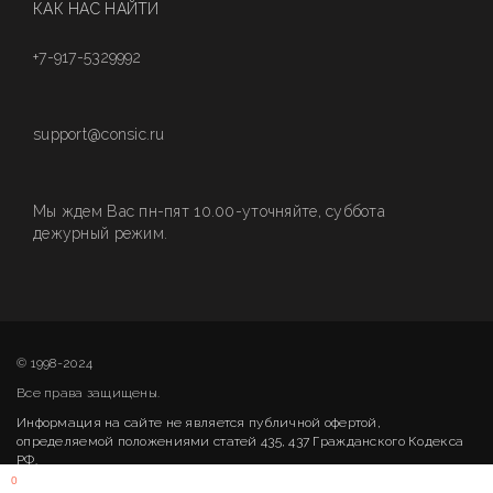
КАК НАС НАЙТИ
+7-917-5329992
support@consic.ru
Мы ждем Вас пн-пят 10.00-уточняйте, суббота
дежурный режим.
© 1998-2024
Все права защищены.
Информация на сайте не является публичной офертой,
определяемой положениями статей 435, 437 Гражданского Кодекса
РФ.
0