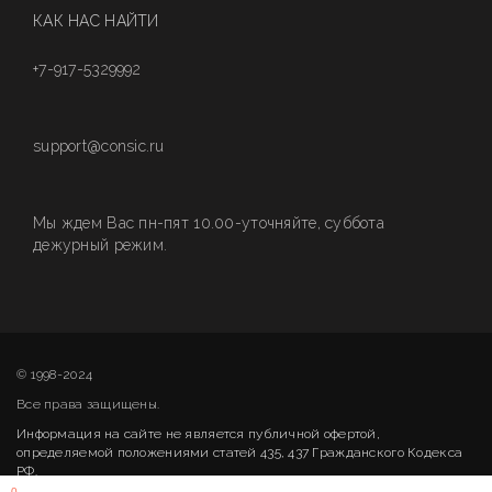
КАК НАС НАЙТИ
+7-917-5329992
support@consic.ru
Мы ждем Вас пн-пят 10.00-уточняйте, суббота
дежурный режим.
© 1998-2024
Все права защищены.
Информация на сайте не является публичной офертой,
определяемой положениями статей 435, 437 Гражданского Кодекса
РФ.
0