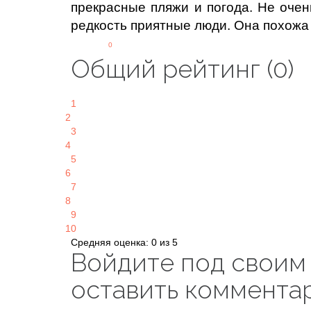
прекрасные пляжи и погода. Не очен
редкость приятные люди. Она похож
0
Общий рейтинг (0)
1
2
3
4
5
6
7
8
9
10
Средняя оценка: 0 из 5
Войдите под своим
оставить коммента