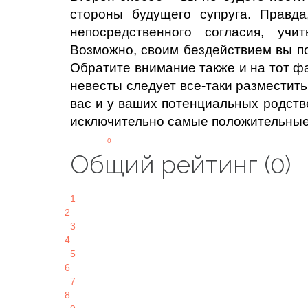
стороны будущего супруга. Правда
непосредственного согласия, учи
Возможно, своим бездействием вы по
Обратите внимание также и на тот фа
невесты следует все-таки разместит
вас и у ваших потенциальных родств
исключительно самые положительные
0
Общий рейтинг (0)
1
2
3
4
5
6
7
8