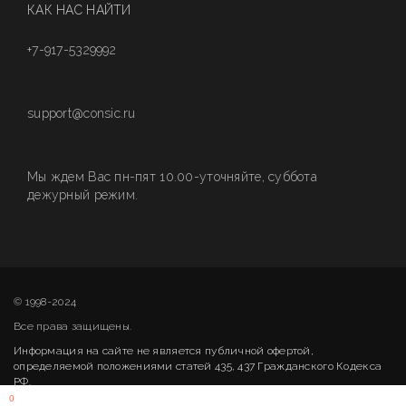
КАК НАС НАЙТИ
+7-917-5329992
support@consic.ru
Мы ждем Вас пн-пят 10.00-уточняйте, суббота
дежурный режим.
© 1998-2024
Все права защищены.
Информация на сайте не является публичной офертой,
определяемой положениями статей 435, 437 Гражданского Кодекса
РФ.
0