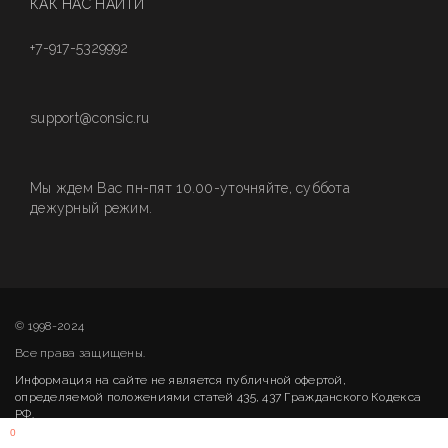
КАК НАС НАЙТИ
+7-917-5329992
support@consic.ru
Мы ждем Вас пн-пят 10.00-уточняйте, суббота
дежурный режим.
© 1998-2024
Все права защищены.
Информация на сайте не является публичной офертой,
определяемой положениями статей 435, 437 Гражданского Кодекса
РФ.
0