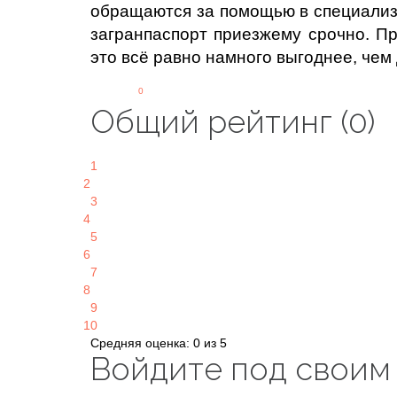
обращаются за помощью в специали
загранпаспорт приезжему срочно. Пра
это всё равно намного выгоднее, чем
0
Общий рейтинг (0)
1
2
3
4
5
6
7
8
9
10
Средняя оценка: 0 из 5
Войдите под своим