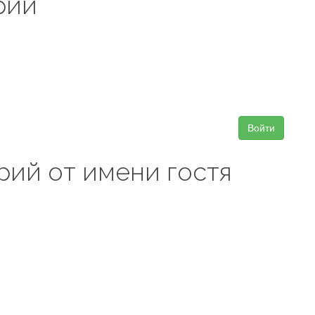
рий
Войти
рий от имени гостя