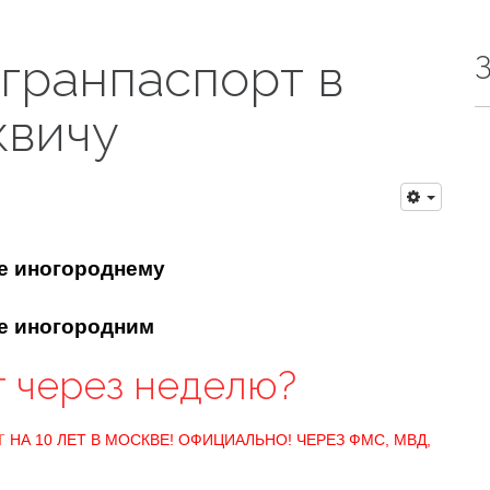
агранпаспорт в
квичу
е иногороднему
ве иногородним
т через неделю?
Т
НА 10 ЛЕТ В МОСКВЕ! ОФИЦИАЛЬНО! ЧЕРЕЗ ФМС, МВД,