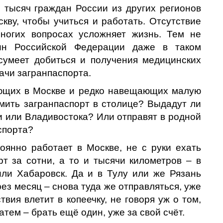
 тысяч граждан России из других регионов
кву, чтобы учиться и работать. Отсутствие
многих вопросах усложняет жизнь. Тем не
нин Российской Федерации даже в таком
 сумеет добиться и получения медицинских
дачи загранпаспорта.
ающих в Москве и редко навещающих малую
рмить загранпаспорт в столице? Выдадут ли
и или Владивостока? Или отправят в родной
спорта?
тоянно работает в Москве, не с руки ехать
т за сотни, а то и тысячи километров – в
или Хабаровск. Да и в Тулу или же Рязань
рез месяц – снова туда же отправляться, уже
вия влетит в копеечку, не говоря уж о том,
атем – брать ещё один, уже за свой счёт.