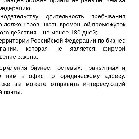
странцев должны прийти не раньше, чем за
 Федерацию.
нодательству длительность пребывания
не должен превышать временной промежуток
вого действия - не менее 180 дней;
территории Российской Федерации по бизнес
мпании, которая не является фирмой
шение закона.
рмления бизнес, гостевых, транзитных и
 к нам в офис по юридическому адресу,
акже вы можете отправить интересующий
й почты.