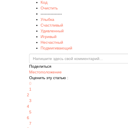
Код
Очистить
---------------
Улыбка
Счастливый
Удивленный
Игривый
Несчастный
Подмигивающий
Поделиться
Местоположение
Оценить эту статью :
0
1
2
3
4
5
6
7