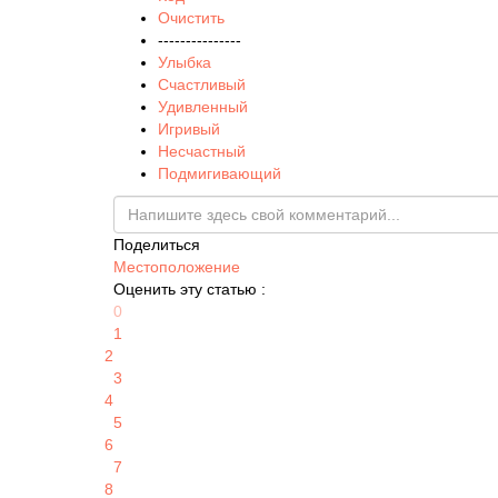
Очистить
---------------
Улыбка
Счастливый
Удивленный
Игривый
Несчастный
Подмигивающий
Поделиться
Местоположение
Оценить эту статью :
0
1
2
3
4
5
6
7
8