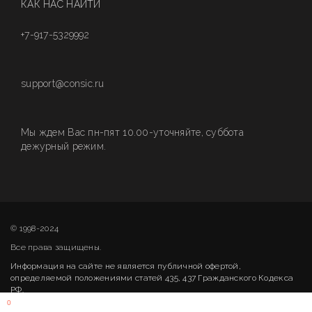
КАК НАС НАЙТИ
+7-917-5329992
support@consic.ru
Мы ждем Вас пн-пят 10.00-уточняйте, суббота
дежурный режим.
© 1998-2024
Все права защищены.
Информация на сайте не является публичной офертой,
определяемой положениями статей 435, 437 Гражданского Кодекса
РФ.
0