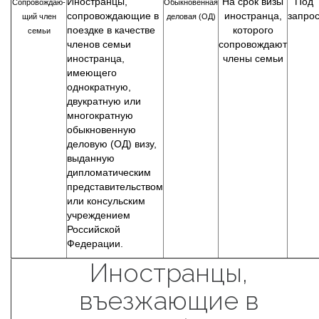
Иностранцы,
На срок визы
Под
Сопровождаю-
Обыкновенная
сопровождающие в
иностранца,
запро
щий член
деловая (ОД)
поездке в качестве
которого
семьи
членов семьи
сопровождают
иностранца,
члены семьи
имеющего
однократную,
двукратную или
многократную
обыкновенную
деловую (ОД) визу,
выданную
дипломатическим
представительством
или консульским
учреждением
Российской
Федерации.
Иностранцы,
въезжающие в