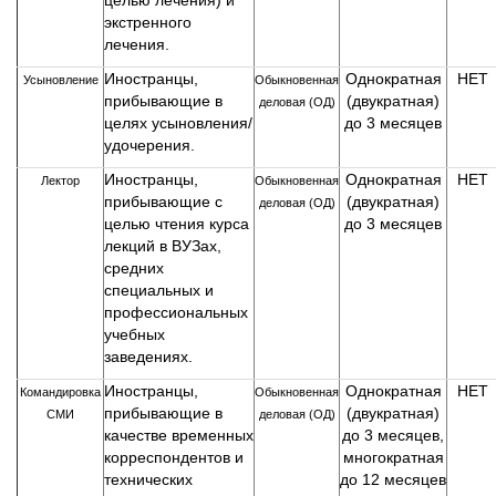
целью лечения) и
экстренного
лечения.
Иностранцы,
Однократная
НЕТ
Усыновление
Обыкновенная
прибывающие в
(двукратная)
деловая (ОД)
целях усыновления/
до 3 месяцев
удочерения.
Иностранцы,
Однократная
НЕТ
Лектор
Обыкновенная
прибывающие с
(двукратная)
деловая (ОД)
целью чтения курса
до 3 месяцев
лекций в ВУЗах,
средних
специальных и
профессиональных
учебных
заведениях.
Иностранцы,
Однократная
НЕТ
Командировка
Обыкновенная
прибывающие в
(двукратная)
СМИ
деловая (ОД)
качестве временных
до 3 месяцев,
корреспондентов и
многократная
технических
до 12 месяцев