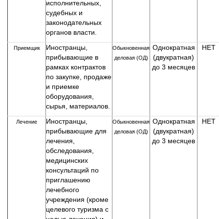
исполнительных,
судебных и
законодательных
органов власти.
Иностранцы,
Однократная
НЕТ
Приемщик
Обыкновенная
прибывающие в
(двукратная)
деловая (ОД)
рамках контрактов
до 3 месяцев
по закупке, продаже
и приемке
оборудования,
сырья, материалов.
Иностранцы,
Однократная
НЕТ
Лечение
Обыкновенная
прибывающие для
(двукратная)
деловая (ОД)
лечения,
до 3 месяцев
обследования,
медицинских
консультаций по
приглашению
лечебного
учреждения (кроме
целевого туризма с