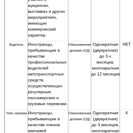
аукционах,
выставках и других
мероприятиях,
имеющих
коммерческий
характер.
Иностранцы,
Однократная
НЕТ
Водитель
Обыкновенная
прибывающие в
(двукратная)
деловая (ОД)
качестве
до 3-х
профессиональных
месяцев,
водителей
многократная
автотранспортных
до 12 месяцев
средств,
осуществляющих
регулярные
пассажирские и
грузовые перевозки.
Иностранцы,
Однократная
Х
Член экипажа
Обыкновенная
прибывающие в
(двукратная)
деловая (ОД)
качестве членов
до 3 месяцев,
экипажей
многократная