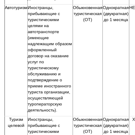
Автотуризм
Иностранцы,
Обыкновенная
Однократная
НЕ
прибывающие с
туристическая
(двукратная)
туристическими
(ОТ)
до 1 месяца
целями на
автотранспорте
(имеющие
надлежащим образом
оформленный
договор на оказание
услуг по
туристическому
обслуживанию и
подтверждение о
приеме иностранного
туриста организации,
осуществляющей
туроператорскую
деятельность).
Туризм
Иностранцы,
Обыкновенная
Однократная
Х
целевой
прибывающие с
туристическая
(двукратная)
туристическими
(ОТ)
до 1 месяца