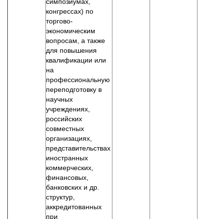
симпозиумах,
конгрессах) по
торгово-
экономическим
вопросам, а также
для повышения
квалификации или
на
профессиональную
переподготовку в
научных
учреждениях,
российских
совместных
организациях,
представительствах
иностранных
коммерческих,
финансовых,
банковских и др.
структур,
аккредитованных
при