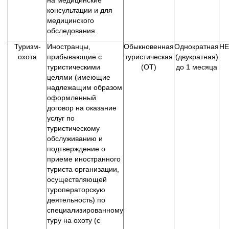
на медицинские
консультации и для
медицинского
обследования.
Туризм-
Иностранцы,
Обыкновенная
Однократная
НЕ
охота
прибывающие с
туристическая
(двукратная)
туристическими
(ОТ)
до 1 месяца
целями (имеющие
надлежащим образом
оформленный
договор на оказание
услуг по
туристическому
обслуживанию и
подтверждение о
приеме иностранного
туриста организации,
осуществляющей
туроператорскую
деятельность) по
специализированному
туру на охоту (с