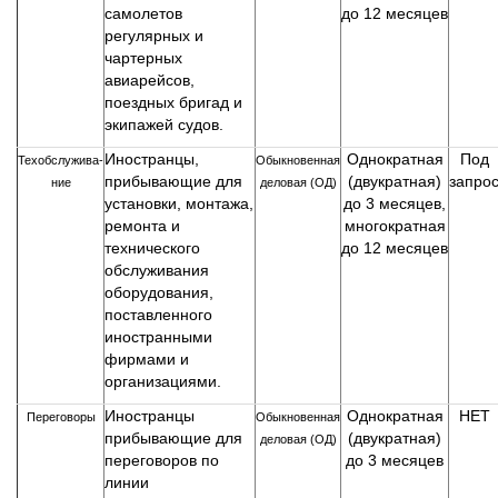
самолетов
до 12 месяцев
регулярных и
чартерных
авиарейсов,
поездных бригад и
экипажей судов.
Иностранцы,
Однократная
Под
Техобслужива-
Обыкновенная
прибывающие для
(двукратная)
запро
ние
деловая (ОД)
установки, монтажа,
до 3 месяцев,
ремонта и
многократная
технического
до 12 месяцев
обслуживания
оборудования,
поставленного
иностранными
фирмами и
организациями.
Иностранцы
Однократная
НЕТ
Переговоры
Обыкновенная
прибывающие для
(двукратная)
деловая (ОД)
переговоров по
до 3 месяцев
линии