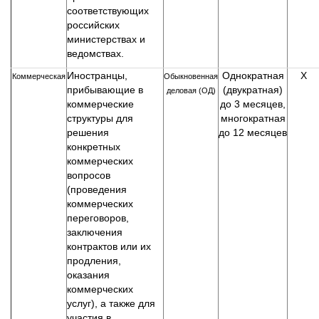
соответствующих
российских
министерствах и
ведомствах.
Иностранцы,
Однократная
Х
Коммерческая
Обыкновенная
прибывающие в
(двукратная)
деловая (ОД)
коммерческие
до 3 месяцев,
структуры для
многократная
решения
до 12 месяцев
конкретных
коммерческих
вопросов
(проведения
коммерческих
переговоров,
заключения
контрактов или их
продления,
оказания
коммерческих
услуг), а также для
участия в