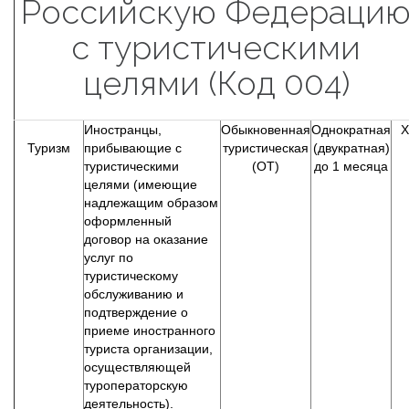
Российскую Федераци
с туристическими
целями (Код 004)
Иностранцы,
Обыкновенная
Однократная
Х
Туризм
прибывающие с
туристическая
(двукратная)
туристическими
(ОТ)
до 1 месяца
целями (имеющие
надлежащим образом
оформленный
договор на оказание
услуг по
туристическому
обслуживанию и
подтверждение о
приеме иностранного
туриста организации,
осуществляющей
туроператорскую
деятельность).