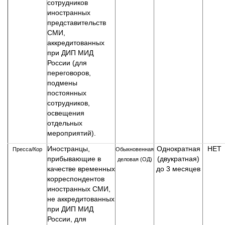
сотрудников
иностранных
представительств
СМИ,
аккредитованных
при ДИП МИД
России (для
переговоров,
подмены
постоянных
сотрудников,
освещения
отдельных
мероприятий).
Иностранцы,
Однократная
НЕТ
Пресса/Кор
Обыкновенная
прибывающие в
(двукратная)
деловая (ОД)
качестве временных
до 3 месяцев
корреспондентов
иностранных СМИ,
не аккредитованных
при ДИП МИД
России, для