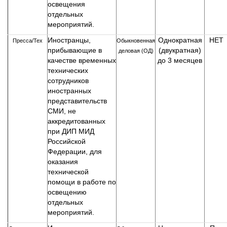
освещения
отдельных
мероприятий.
Иностранцы,
Однократная
НЕТ
Пресса/Тех
Обыкновенная
прибывающие в
(двукратная)
деловая (ОД)
качестве временных
до 3 месяцев
технических
сотрудников
иностранных
представительств
СМИ, не
аккредитованных
при ДИП МИД
Российской
Федерации, для
оказания
технической
помощи в работе по
освещению
отдельных
мероприятий.