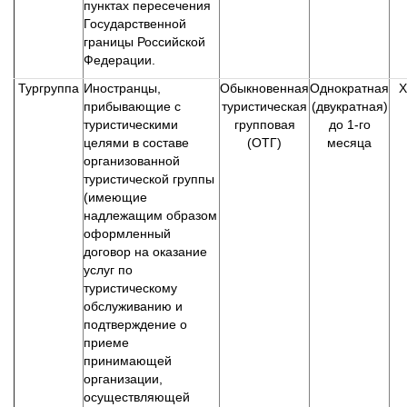
пунктах пересечения
Государственной
границы Российской
Федерации.
Тургруппа
Иностранцы,
Обыкновенная
Однократная
Х
прибывающие с
туристическая
(двукратная)
туристическими
групповая
до 1-го
целями в составе
(ОТГ)
месяца
организованной
туристической группы
(имеющие
надлежащим образом
оформленный
договор на оказание
услуг по
туристическому
обслуживанию и
подтверждение о
приеме
принимающей
организации,
осуществляющей