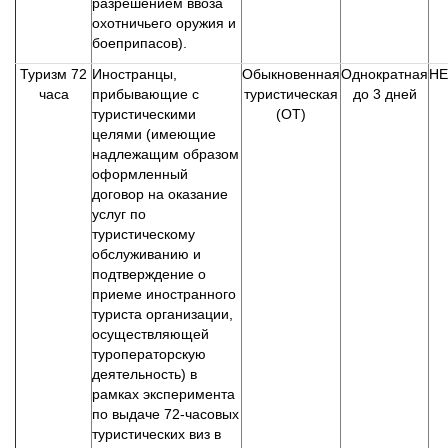
разрешением ввоза
охотничьего оружия и
боеприпасов).
Туризм 72
Иностранцы,
Обыкновенная
Однократная
НЕ
часа
прибывающие с
туристическая
до 3 дней
туристическими
(ОТ)
целями (имеющие
надлежащим образом
оформленный
договор на оказание
услуг по
туристическому
обслуживанию и
подтверждение о
приеме иностранного
туриста организации,
осуществляющей
туроператорскую
деятельность) в
рамках эксперимента
по выдаче 72-часовых
туристических виз в