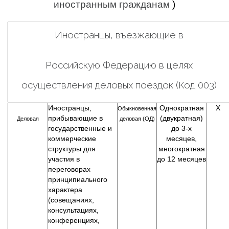
иностранным гражданам
)
Иностранцы, въезжающие в
Российскую Федерацию в целях
осуществления деловых поездок (Код 003)
Иностранцы,
Однократная
Х
Обыкновенная
прибывающие в
(двукратная)
Деловая
деловая (ОД)
государственные и
до 3-х
коммерческие
месяцев,
структуры для
многократная
участия в
до 12 месяцев
переговорах
принципиального
характера
(совещаниях,
консультациях,
конференциях,